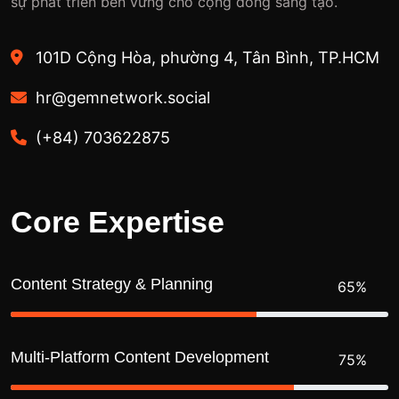
sự phát triển bền vững cho cộng đồng sáng tạo.
101D Cộng Hòa, phường 4, Tân Bình, TP.HCM
hr@gemnetwork.social
(+84) 703622875
C
o
r
e
E
x
p
e
r
t
i
s
e
Content Strategy & Planning
65%
Multi-Platform Content Development
75%