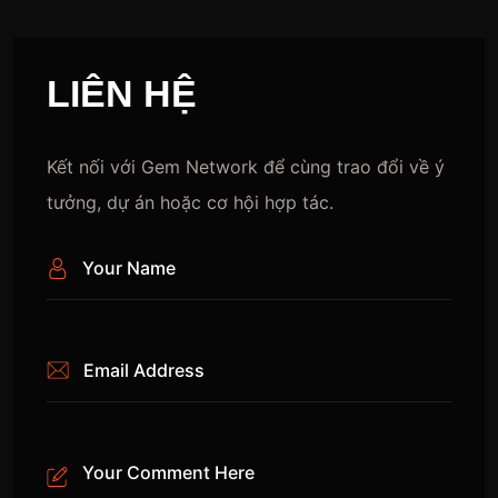
L
I
Ê
N
H
Ệ
Kết nối với Gem Network để cùng trao đổi về ý
tưởng, dự án hoặc cơ hội hợp tác.