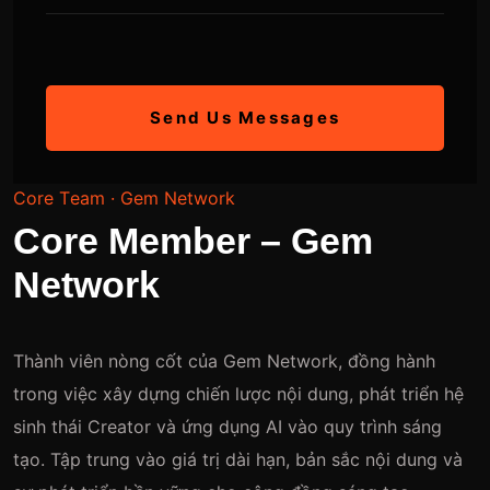
Send Us Messages
C
o
r
e
T
e
a
m
·
G
e
m
N
e
t
w
o
r
k
C
o
r
e
M
e
m
b
e
r
–
G
e
m
N
e
t
w
o
r
k
Thành viên nòng cốt của Gem Network, đồng hành
trong việc xây dựng chiến lược nội dung, phát triển hệ
sinh thái Creator và ứng dụng AI vào quy trình sáng
tạo. Tập trung vào giá trị dài hạn, bản sắc nội dung và