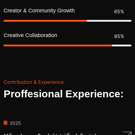
Creator & Community Growth
65%
Creative Collaboration
85%
C
o
n
t
r
i
b
u
t
i
o
n
&
E
x
p
e
r
i
e
n
c
e
P
r
o
f
f
e
s
i
o
n
a
l
E
x
p
e
r
i
e
n
c
e
:
2025