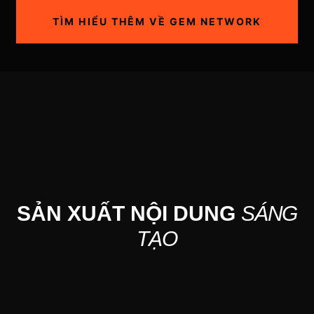
TÌM HIỂU THÊM VỀ GEM NETWORK
S
Ả
N
X
U
Ấ
T
N
Ộ
I
D
U
N
G
S
Á
N
G
T
Ạ
O