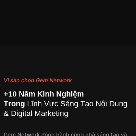
V
ì
s
a
o
c
h
ọ
n
G
e
m
N
e
t
w
o
r
k
+
1
0
N
ă
m
K
i
n
h
N
g
h
i
ệ
m
T
r
o
n
g
L
ĩ
n
h
V
ự
c
S
á
n
g
T
ạ
o
N
ộ
i
D
u
n
g
&
D
i
g
i
t
a
l
M
a
r
k
e
t
i
n
g
Gem Network đồng hành cùng nhà sáng tạo và