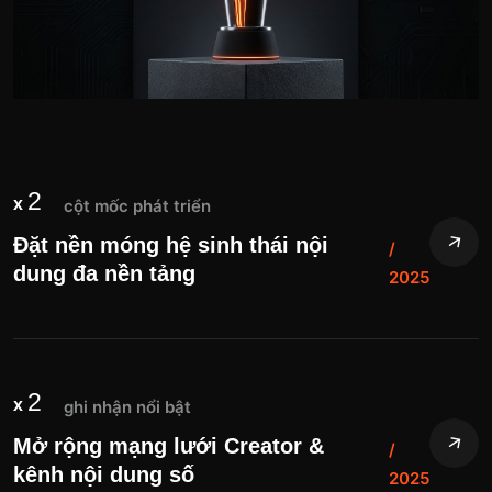
2
x
cột mốc phát triển
Đặt nền móng hệ sinh thái nội
/
dung đa nền tảng
2025
2
x
ghi nhận nổi bật
Mở rộng mạng lưới Creator &
/
kênh nội dung số
2025