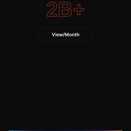
2
B+
View/Month