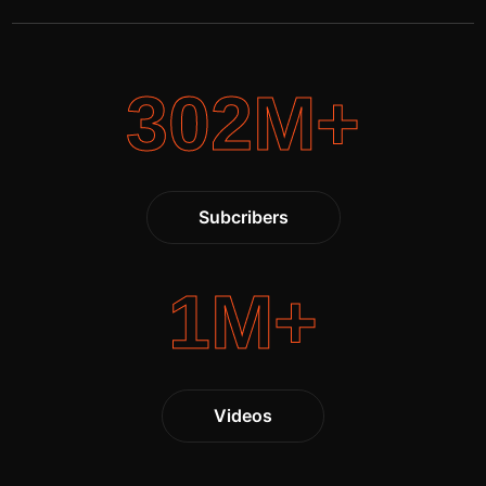
302
M+
Subcribers
1
M+
Videos