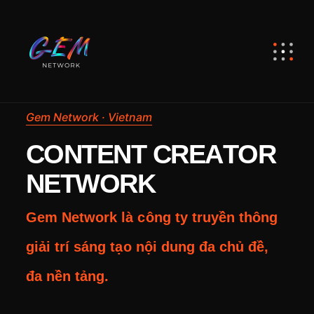
Gem Network · Vietnam
C
O
N
T
E
N
T
C
R
E
A
T
O
R
N
E
T
W
O
R
K
G
e
m
N
e
t
w
o
r
k
l
à
c
ô
n
g
t
y
t
r
u
y
ề
n
t
h
ô
n
g
g
i
ả
i
t
r
í
s
á
n
g
t
ạ
o
n
ộ
i
d
u
n
g
đ
a
c
h
ủ
đ
ề
,
đ
a
n
ề
n
t
ả
n
g
.